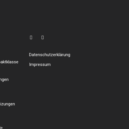
n
Datenschutzerklärung
paktklasse
Impressum
ungen
eizungen
lt