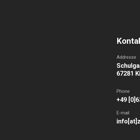
Konta
Addresse
Schulga
67281 K
Phone
+49 [0]6
E-mail
info[at]