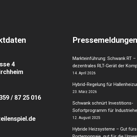
ktdaten
Pressemeldunge
Markteinführung: Schwank RT –
sse 4
dezentrales RLT-Gerät der Kom
irchheim
14. April 2026
Hybrid-Regelung für Hallenheiz
23. März 2026
359 / 87 25 016
Schwank schnürt Investitions-
Sofortprogramm für Industrieh
zeilenspiel.de
12. August 2025
Hybride Heizsysteme – Gut fürs
Portemonnaie, gut für die Umwe