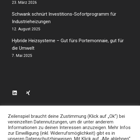
23. März 2026
Schwank schnürt Investitions-Sofortprogramm für
Industrieheizungen
12. August 2025
Hybride Heizsysteme – Gut fürs Portemonnaie, gut für
die Umwelt
7. Mai 2025
Datenschutzerklärung
Zeilenspiel braucht deine Zustimmung (Klick auf „Ok”) bei
vereinzelten Datennutzungen, um dir unter anderem
Impressum
Informationen zu deinen Interessen anzuzeigen. Mehr Infos
zur Einwilligung (inkl. Widerrufsmöglichkeit) gibt es in
unseren Datenschutzhinweisen. Mit Klick auf „Alle ablehnen“